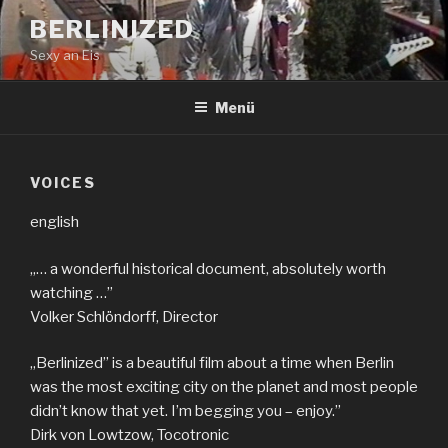
Zum
BERLINIZED
Inhalt
Sexy an Eis
springen
Menü
VOICES
english
„… a wonderful historical document, absolutely worth
watching …”
Volker Schlöndorff, Director
„Berlinized” is a beautiful film about a time when Berlin
was the most exciting city on the planet and most people
didn’t know that yet. I’m begging you – enjoy.”
Dirk von Lowtzow, Tocotronic