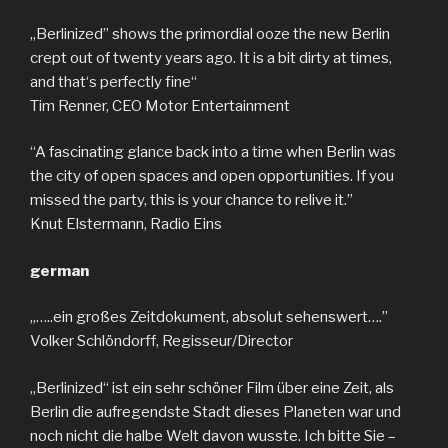
„Berlinized” shows the primordial ooze the new Berlin
crept out of twenty years ago. It is a bit dirty at times,
and that‘s perfectly fine“
Tim Renner, CEO Motor Entertainment
“A fascinating glance back into a time when Berlin was
the city of open spaces and open opportunities. If you
missed the party, this is your chance to relive it.”
Knut Elstermann, Radio Eins
german
„…..ein großes Zeitdokument, absolut sehenswert….”
Volker Schlöndorff, Regisseur/Director
„Berlinized“ ist ein sehr schöner Film über eine Zeit, als
Berlin die aufregendste Stadt dieses Planeten war und
noch nicht die halbe Welt davon wusste. Ich bitte Sie –