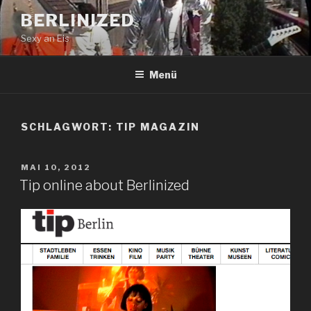
Zum
BERLINIZED
Inhalt
Sexy an Eis
springen
Menü
SCHLAGWORT:
TIP MAGAZIN
VERÖFFENTLICHT
MAI 10, 2012
AM
Tip online about Berlinized